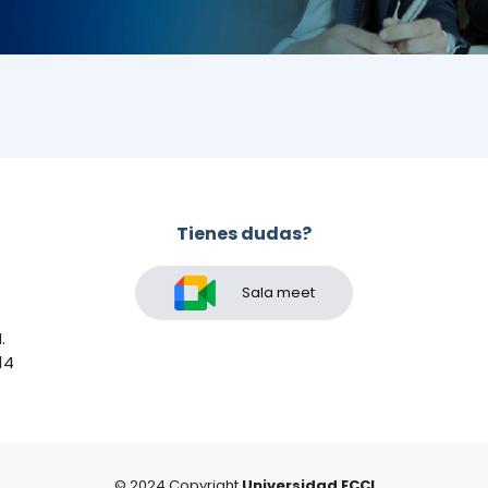
Tienes dudas?
Sala meet
.
14
© 2024 Copyright
Universidad ECCI